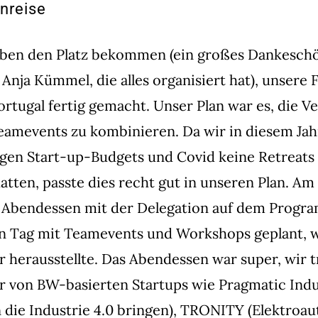
nreise
haben den Platz bekommen (ein großes Dankesch
Anja Kümmel, die alles organisiert hat), unsere 
ortugal fertig gemacht. Unser Plan war es, die V
eamevents zu kombinieren. Da wir in diesem Ja
gen Start-up-Budgets und Covid keine Retreats
tten, passte dies recht gut in unseren Plan. Am
s Abendessen mit der Delegation auf dem Progr
n Tag mit Teamevents und Workshops geplant, wa
r herausstellte. Das Abendessen war super, wir t
r von BW-basierten Startups wie
Pragmatic Indu
 die Industrie 4.0 bringen),
TRONITY
(Elektroau