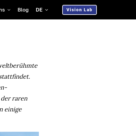
ns
Blog
DE
Vision Lab
 weltberühmte
stattfindet.
en-
der raren
n einige