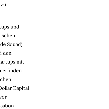
 zu
rtups und
wischen
ide Squad)
ei den
tartups mit
u erfinden
ichen
ollar Kapital
vor
ssabon