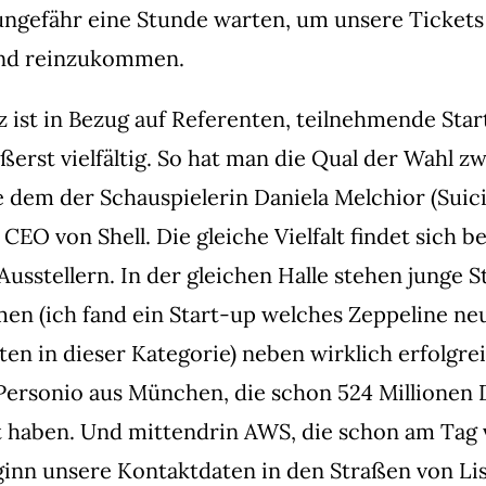
ngefähr eine Stunde warten, um unsere Tickets
d reinzukommen.
 ist in Bezug auf Referenten, teilnehmende Sta
ßerst vielfältig. So hat man die Qual der Wahl z
 dem der Schauspielerin Daniela Melchior (Suic
EO von Shell. Die gleiche Vielfalt findet sich b
Ausstellern. In der gleichen Halle stehen junge S
n (ich fand ein Start-up welches Zeppeline ne
ten in dieser Kategorie) neben wirklich erfolgre
Personio aus München, die schon 524 Millionen D
 haben. Und mittendrin AWS, die schon am Tag 
inn unsere Kontaktdaten in den Straßen von Li