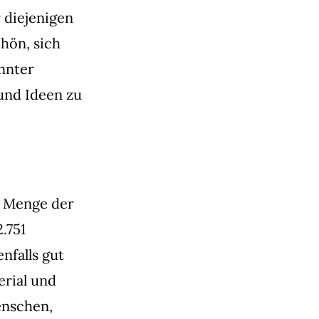
 diejenigen
hön, sich
nnter
und Ideen zu
e Menge der
.751
nfalls gut
erial und
enschen,