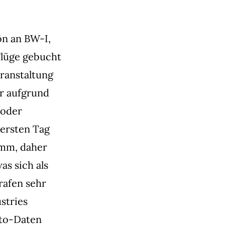
ön an BW-I,
Flüge gebucht
eranstaltung
hr aufgrund
 oder
 ersten Tag
amm, daher
s sich als
rafen sehr
stries
to-Daten