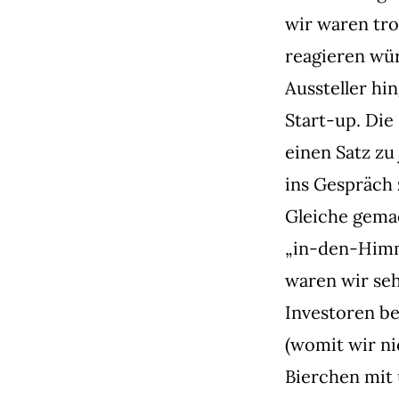
wir waren tro
reagieren wür
Aussteller hi
Start-up. Die 
einen Satz zu
ins Gespräch 
Gleiche gemach
„in-den-Himm
waren wir se
Investoren b
(womit wir ni
Bierchen mit 