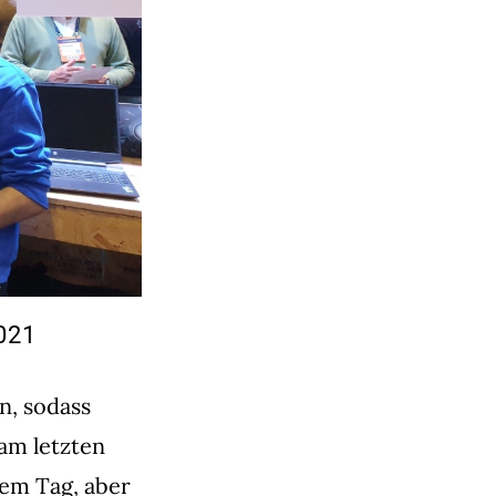
021
n, sodass
am letzten
sem Tag, aber