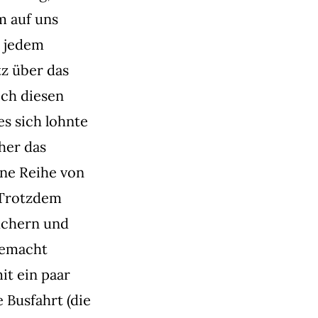
m auf uns
r jedem
tz über das
ich diesen
s sich lohnte
her das
eine Reihe von
 Trotzdem
uchern und
gemacht
it ein paar
 Busfahrt (die