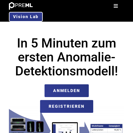
Zum
Toggle
Inhalt
Navigati
Vision Lab
Produkt
springen
In 5 Minuten zum
Anwendung
ersten Anomalie-
Über Uns
Detektionsmodell!
Blog
ANMELDEN
DE
REGISTRIEREN