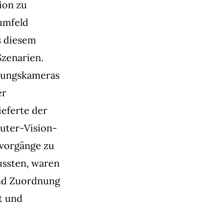
ion zu
umfeld
s diesem
Szenarien.
hungskameras
er
ieferte der
uter-Vision-
vorgänge zu
ussten, waren
und Zuordnung
t und