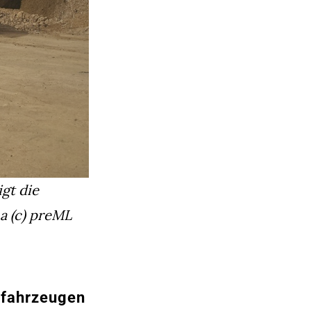
igt die
a
(c) preML
ufahrzeugen