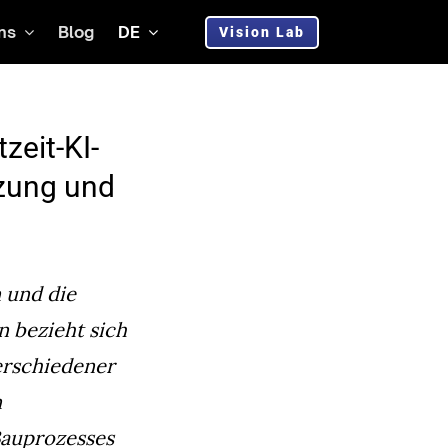
ns
Blog
DE
Vision Lab
zeit-KI-
zung und
n und die
 bezieht sich
verschiedener
n
Bauprozesses