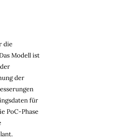
r die
Das Modell ist
 der
mung der
rbesserungen
ingsdaten für
Die PoC-Phase
e
lant.