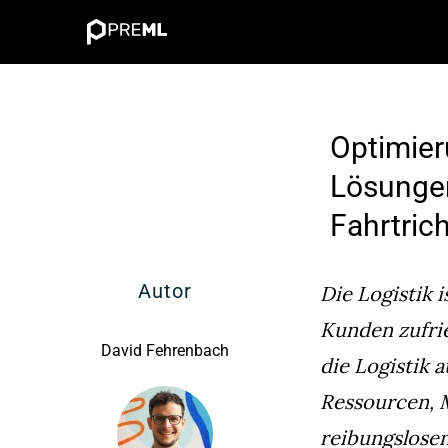
Zum
Inhalt
springen
Optimieru
Lösunge
Fahrtric
Autor
Die Logistik 
Kunden zufrie
David Fehrenbach
die Logistik 
Ressourcen, M
reibungslosen