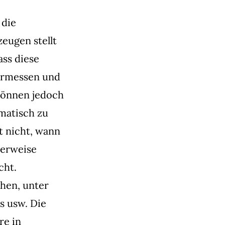
 die
eugen stellt
ass diese
Ermessen und
können jedoch
matisch zu
t nicht, wann
herweise
cht.
chen, unter
s usw. Die
re in