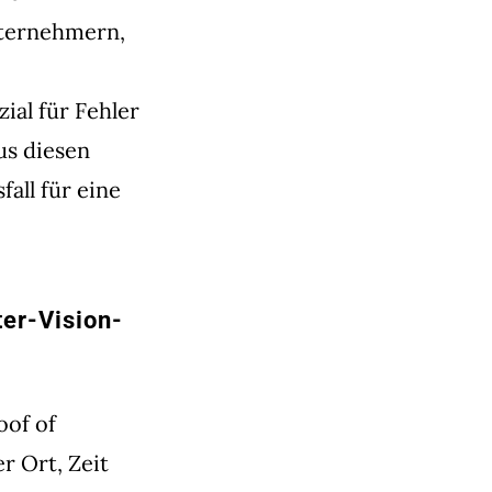
nternehmern,
al für Fehler
us diesen
all für eine
er-Vision-
oof of
r Ort, Zeit