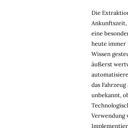
Die Extraktio
Ankunftszeit,
eine besonder
heute immer 
Wissen geste
äußerst wertv
automatisiere
das Fahrzeug 
unbekannt, ob
Technologisch
Verwendung v
Implementieru