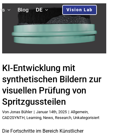
ns
Blog
DE
Vision Lab
KI-Entwicklung mit
synthetischen Bildern zur
visuellen Prüfung von
Spritzgussteilen
Von
Jonas Bühler
|
Januar 14th, 2025
|
Allgemein
,
CAD2SYNTH
,
Learning
,
News
,
Research
,
Unkategorisiert
Die Fortschritte im Bereich Künstlicher