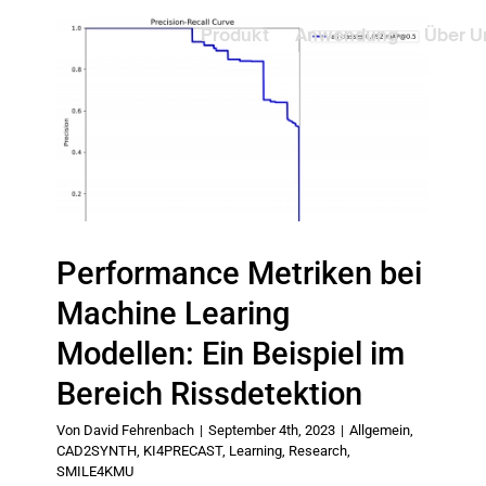
Produkt
Anwendung
Über U
Performance Metriken bei
Machine Learing
Modellen: Ein Beispiel im
Bereich Rissdetektion
Von
David Fehrenbach
|
September 4th, 2023
|
Allgemein
,
CAD2SYNTH
,
KI4PRECAST
,
Learning
,
Research
,
SMILE4KMU