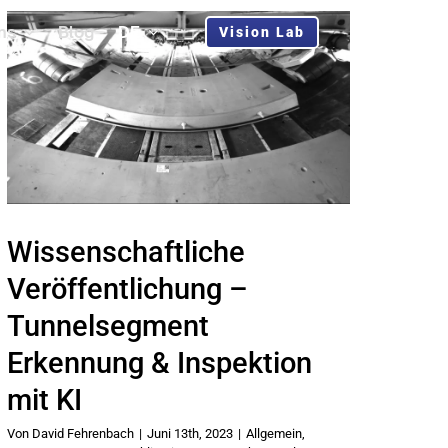
ns
Blog
DE
Vision Lab
Wissenschaftliche
Veröffentlichung –
Tunnelsegment
Erkennung & Inspektion
mit KI
Von
David Fehrenbach
|
Juni 13th, 2023
|
Allgemein
,