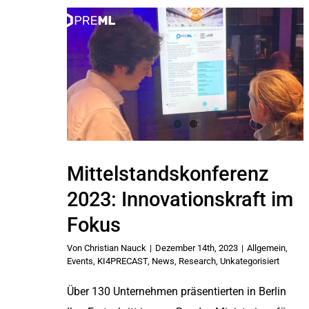
Zum
Inhalt
springen
Mittelstandskonferenz
2023: Innovationskraft im
Fokus
Von
Christian Nauck
|
Dezember 14th, 2023
|
Allgemein
,
Events
,
KI4PRECAST
,
News
,
Research
,
Unkategorisiert
Über 130 Unternehmen präsentierten in Berlin